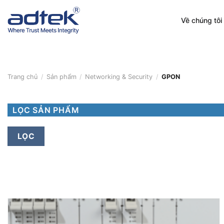
Skip
to
Về chúng tôi
content
Trang chủ
/
Sản phẩm
/
Networking & Security
/
GPON
LỌC SẢN PHẨM
LỌC
LỌC