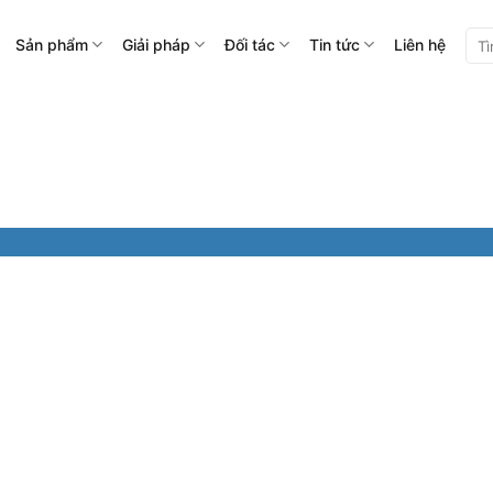
Tìm
Sản phẩm
Giải pháp
Đối tác
Tin tức
Liên hệ
kiế