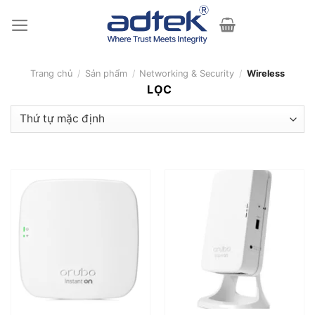
Skip
to
content
Trang chủ
/
Sản phẩm
/
Networking & Security
/
Wireless
LỌC
Khoảng giá
LỌC