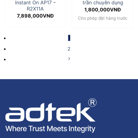
Instant On AP17 –
trần chuyên dụng
R2X11A
1,800,000
VNĐ
7,898,000
VNĐ
Cho phép đặt hàng trước
1
2