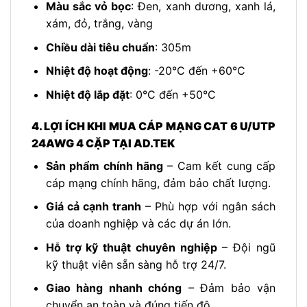
Màu sắc vỏ bọc
: Đen, xanh dương, xanh lá,
xám, đỏ, trắng, vàng
Chiều dài tiêu chuẩn
: 305m
Nhiệt độ hoạt động
: -20°C đến +60°C
Nhiệt độ lắp đặt
: 0°C đến +50°C
4. LỢI ÍCH KHI MUA CÁP MẠNG CAT 6 U/UTP
24AWG 4 CẶP TẠI AD.TEK
Sản phẩm chính hãng
– Cam kết cung cấp
cáp mạng chính hãng, đảm bảo chất lượng.
Giá cả cạnh tranh
– Phù hợp với ngân sách
của doanh nghiệp và các dự án lớn.
Hỗ trợ kỹ thuật chuyên nghiệp
– Đội ngũ
kỹ thuật viên sẵn sàng hỗ trợ 24/7.
Giao hàng nhanh chóng
– Đảm bảo vận
chuyển an toàn và đúng tiến độ.