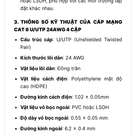
hoặc LSOH, phù hợp với các môi trường lắp
đặt khác nhau.
3. THÔNG SỐ KỸ THUẬT CỦA CÁP MẠNG
CAT 6 U/UTP 24AWG 4 CẶP
Cấu trúc cáp
: U/UTP (Unshielded Twisted
Pair)
Kích thước lõi dẫn
: 24 AWG
Vật liệu lõi dẫn
: Đồng trần
Vật liệu cách điện
: Polyethylene mật độ
cao (HDPE)
Đường kính cách điện
: 1.02 ± 0.05mm
Vật liệu vỏ bọc ngoài
: PVC hoặc LSOH
Độ dày vỏ bọc ngoài
: 0.55 ± 0.05 mm
Đường kính ngoài
: 6.2 ± 0.4 mm