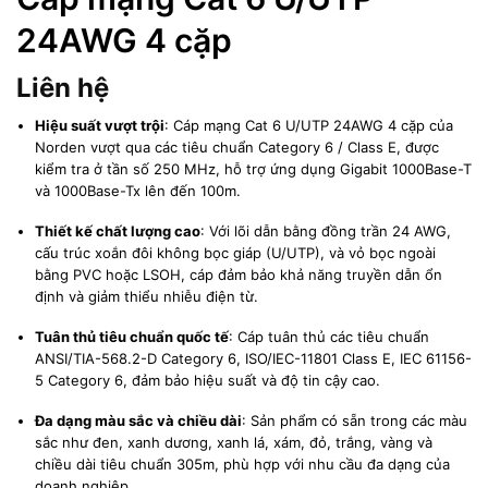
24AWG 4 cặp
Liên hệ
Hiệu suất vượt trội
:
Cáp mạng Cat 6 U/UTP 24AWG 4 cặp của
Norden vượt qua các tiêu chuẩn Category 6 / Class E, được
kiểm tra ở tần số 250 MHz, hỗ trợ ứng dụng Gigabit 1000Base-T
và 1000Base-Tx lên đến 100m.
Thiết kế chất lượng cao
:
Với lõi dẫn bằng đồng trần 24 AWG,
cấu trúc xoắn đôi không bọc giáp (U/UTP), và vỏ bọc ngoài
bằng PVC hoặc LSOH, cáp đảm bảo khả năng truyền dẫn ổn
định và giảm thiểu nhiễu điện từ.
Tuân thủ tiêu chuẩn quốc tế
:
Cáp tuân thủ các tiêu chuẩn
ANSI/TIA-568.2-D Category 6, ISO/IEC-11801 Class E, IEC 61156-
5 Category 6, đảm bảo hiệu suất và độ tin cậy cao.
Đa dạng màu sắc và chiều dài
:
Sản phẩm có sẵn trong các màu
sắc như đen, xanh dương, xanh lá, xám, đỏ, trắng, vàng và
chiều dài tiêu chuẩn 305m, phù hợp với nhu cầu đa dạng của
doanh nghiệp.