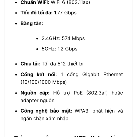
Chuẩn WiFi:
WiFi 6 (802.11ax)
Tốc độ tối đa:
1.77 Gbps
Băng tần:
2.4GHz: 574 Mbps
5GHz: 1,2 Gbps
Chịu tải:
Tối đa 512 thiết bị
Cổng kết nối:
1 cổng Gigabit Ethernet
(10/100/1000 Mbps)
Nguồn cấp:
Hỗ trợ PoE (802.3af) hoặc
adapter nguồn
Công nghệ bảo mật:
WPA3, phát hiện và
ngăn chặn xâm nhập