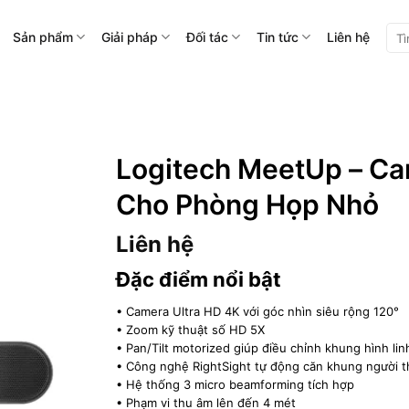
Tìm
Sản phẩm
Giải pháp
Đối tác
Tin tức
Liên hệ
kiế
Logitech MeetUp – Ca
Cho Phòng Họp Nhỏ
Liên hệ
Đặc điểm nổi bật
• Camera Ultra HD 4K với góc nhìn siêu rộng 120°
• Zoom kỹ thuật số HD 5X
• Pan/Tilt motorized giúp điều chỉnh khung hình lin
• Công nghệ RightSight tự động căn khung người t
• Hệ thống 3 micro beamforming tích hợp
• Phạm vi thu âm lên đến 4 mét