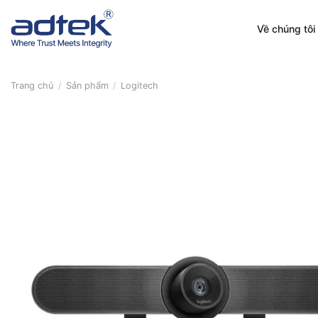
Skip
to
Về chúng tôi
content
Trang chủ
/
Sản phẩm
/
Logitech