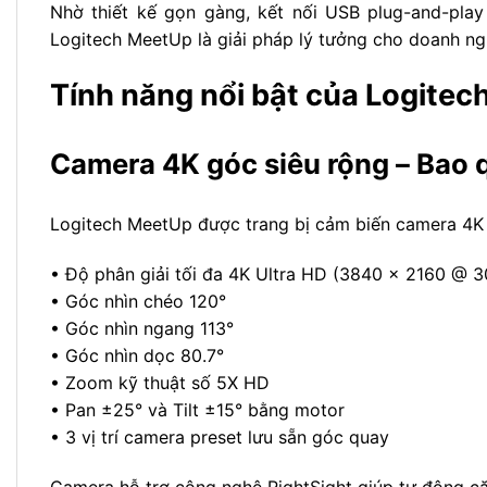
Nhờ thiết kế gọn gàng, kết nối USB plug-and-pla
Logitech MeetUp là giải pháp lý tưởng cho doanh n
Tính năng nổi bật của Logite
Camera 4K góc siêu rộng – Bao 
Logitech MeetUp được trang bị cảm biến camera 4K U
• Độ phân giải tối đa 4K Ultra HD (3840 × 2160 @ 3
• Góc nhìn chéo 120°
• Góc nhìn ngang 113°
• Góc nhìn dọc 80.7°
• Zoom kỹ thuật số 5X HD
• Pan ±25° và Tilt ±15° bằng motor
• 3 vị trí camera preset lưu sẵn góc quay
Camera hỗ trợ công nghệ RightSight giúp tự động că