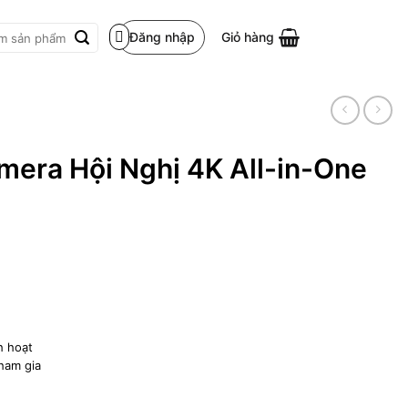
Đăng nhập
Giỏ hàng
m:
mera Hội Nghị 4K All-in-One
h hoạt
ham gia