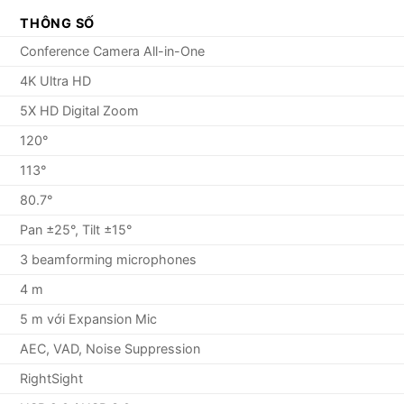
THÔNG SỐ
Conference Camera All-in-One
4K Ultra HD
5X HD Digital Zoom
120°
113°
80.7°
Pan ±25°, Tilt ±15°
3 beamforming microphones
4 m
5 m với Expansion Mic
AEC, VAD, Noise Suppression
RightSight