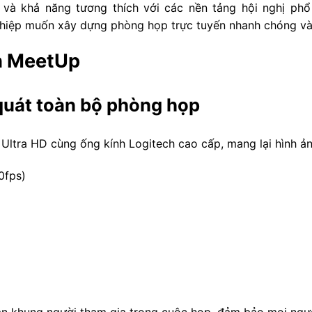
y và khả năng tương thích với các nền tảng hội nghị ph
ghiệp muốn xây dựng phòng họp trực tuyến nhanh chóng và
ch MeetUp
quát toàn bộ phòng họp
ltra HD cùng ống kính Logitech cao cấp, mang lại hình ản
0fps)
n khung người tham gia trong cuộc họp, đảm bảo mọi người 