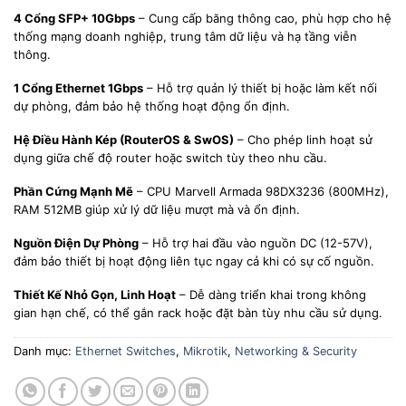
4 Cổng SFP+ 10Gbps
– Cung cấp băng thông cao, phù hợp cho hệ
thống mạng doanh nghiệp, trung tâm dữ liệu và hạ tầng viễn
thông.
1 Cổng Ethernet 1Gbps
– Hỗ trợ quản lý thiết bị hoặc làm kết nối
dự phòng, đảm bảo hệ thống hoạt động ổn định.
Hệ Điều Hành Kép (RouterOS & SwOS)
– Cho phép linh hoạt sử
dụng giữa chế độ router hoặc switch tùy theo nhu cầu.
Phần Cứng Mạnh Mẽ
– CPU Marvell Armada 98DX3236 (800MHz),
RAM 512MB giúp xử lý dữ liệu mượt mà và ổn định.
Nguồn Điện Dự Phòng
– Hỗ trợ hai đầu vào nguồn DC (12-57V),
đảm bảo thiết bị hoạt động liên tục ngay cả khi có sự cố nguồn.
Thiết Kế Nhỏ Gọn, Linh Hoạt
– Dễ dàng triển khai trong không
gian hạn chế, có thể gắn rack hoặc đặt bàn tùy nhu cầu sử dụng.
Danh mục:
Ethernet Switches
,
Mikrotik
,
Networking & Security