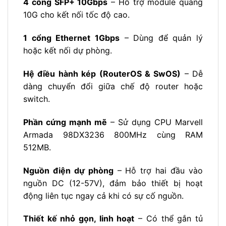
4 cổng SFP+ 10Gbps
– Hỗ trợ module quang
10G cho kết nối tốc độ cao.
1 cổng Ethernet 1Gbps
– Dùng để quản lý
hoặc kết nối dự phòng.
Hệ điều hành kép (RouterOS & SwOS)
– Dễ
dàng chuyển đổi giữa chế độ router hoặc
switch.
Phần cứng mạnh mẽ
– Sử dụng CPU Marvell
Armada 98DX3236 800MHz cùng RAM
512MB.
Nguồn điện dự phòng
– Hỗ trợ hai đầu vào
nguồn DC (12-57V), đảm bảo thiết bị hoạt
động liên tục ngay cả khi có sự cố nguồn.
Thiết kế nhỏ gọn, linh hoạt
– Có thể gắn tủ