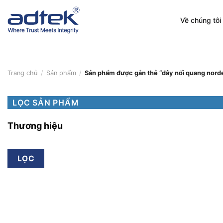
Skip
to
Về chúng tôi
content
Trang chủ
/
Sản phẩm
/
Sản phẩm được gắn thẻ “dây nối quang nord
LỌC SẢN PHẨM
Thương hiệu
LỌC
Thương hiệu