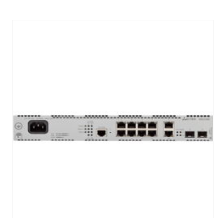
Thương hiệu
ELTEX
(25)
LỌC