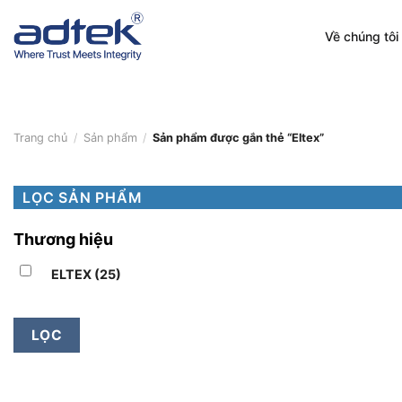
Skip
to
Về chúng tôi
content
Trang chủ
/
Sản phẩm
/
Sản phẩm được gắn thẻ “Eltex”
LỌC SẢN PHẨM
Thương hiệu
ELTEX
(25)
LỌC