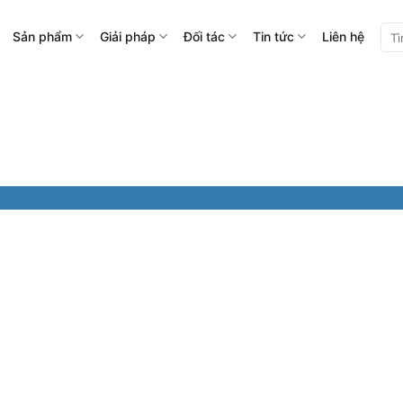
Tìm
Sản phẩm
Giải pháp
Đối tác
Tin tức
Liên hệ
kiế