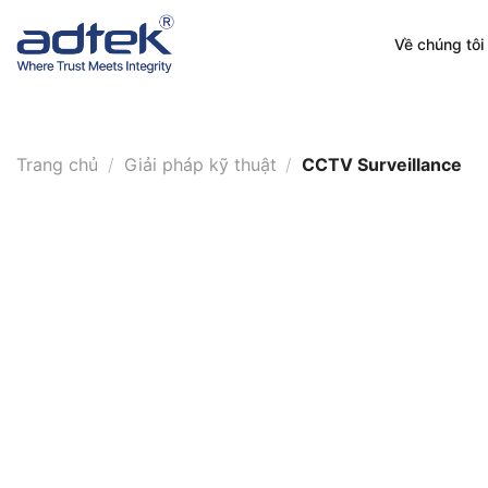
Skip
to
Về chúng tôi
content
Trang chủ
/
Giải pháp kỹ thuật
/
CCTV Surveillance