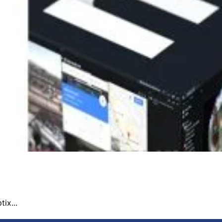
ix...