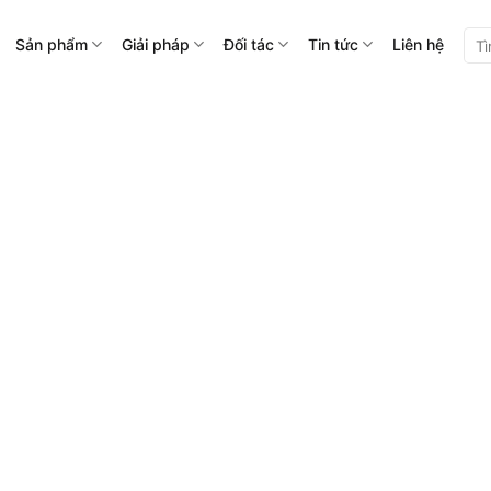
Tìm
Sản phẩm
Giải pháp
Đối tác
Tin tức
Liên hệ
kiế