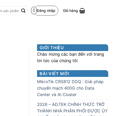
Đăng nhập
Giỏ hàng
m:
GIỚI THIỆU
Chào mừng các bạn đến với trang
tin tức của chúng tôi
BÀI VIẾT MỚI
MikroTik CRS812 DDQ : Giải pháp
chuyển mạch 400G cho Data
Center và AI Cluster
2026 – AD.TEK CHÍNH THỨC TRỞ
THÀNH NHÀ PHÂN PHỐI ĐƯỢC ỦY