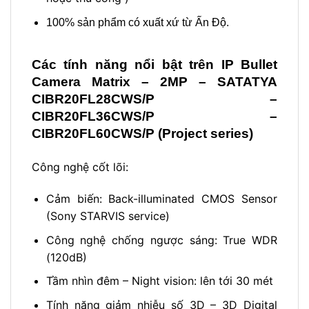
100% sản phẩm có xuất xứ từ Ấn Độ.
Các tính năng nổi bật trên
IP Bullet
Camera Matrix –
2MP –
SATATYA
CIBR20FL28CWS/P –
CIBR20FL36CWS/P –
CIBR20FL60CWS/P
(Project series)
Công nghệ cốt lõi:
Cảm biến: Back-illuminated CMOS Sensor
(Sony STARVIS service)
Công nghệ chống ngược sáng: True WDR
(120dB)
Tầm nhìn đêm – Night vision: lên tới 30 mét
Tính năng giảm nhiễu số 3D – 3D Digital