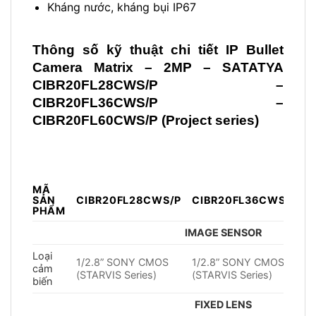
Kháng nước, kháng bụi IP67
Thông số kỹ thuật chi tiết
IP Bullet
Camera Matrix –
2MP –
SATATYA
CIBR20FL28CWS/P –
CIBR20FL36CWS/P –
CIBR20FL60CWS/P
(Project series)
MÃ
SẢN
CIBR20FL28CWS/P
CIBR20FL36CWS/P
C
PHẨM
IMAGE SENSOR
Loại
1/2.8” SONY CMOS
1/2.8” SONY CMOS
1
cảm
(STARVIS Series)
(STARVIS Series)
(
biến
FIXED LENS