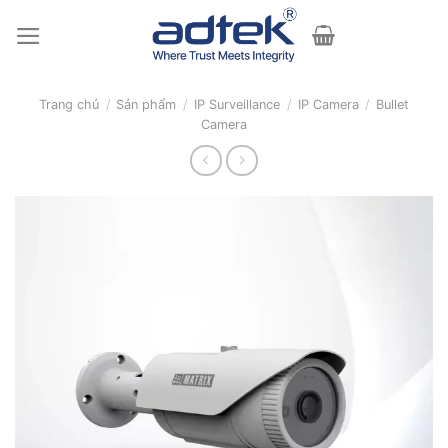
Skip
to
content
Trang chủ
/
Sản phẩm
/
IP Surveillance
/
IP Camera
/
Bullet
Camera