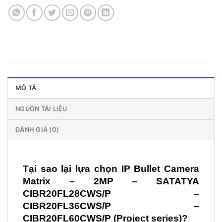
MÔ TẢ
NGUỒN TÀI LIỆU
ĐÁNH GIÁ (0)
Tại sao lại lựa chọn IP Bullet Camera
Matrix –
2MP –
SATATYA
CIBR20FL28CWS/P –
CIBR20FL36CWS/P –
CIBR20FL60CWS/P
(Project series)?