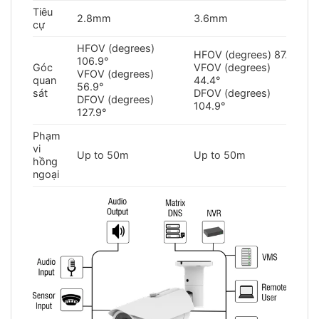
Tiêu
2.8mm
3.6mm
6
cự
HFOV (degrees)
HFOV (degrees) 87.5°
H
106.9°
Góc
VFOV (degrees)
V
VFOV (degrees)
quan
44.4°
2
56.9°
sát
DFOV (degrees)
D
DFOV (degrees)
104.9°
6
127.9°
Phạm
vi
Up to 50m
Up to 50m
U
hồng
ngoại