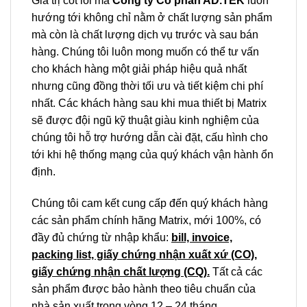
Giá trị cốt lõi mà
Công ty Cổ phần AD.TEK
luôn
hướng tới không chỉ nằm ở chất lượng sản phẩm
mà còn là chất lượng dịch vụ trước và sau bán
hàng. Chúng tôi luôn mong muốn có thể tư vấn
cho khách hàng một giải pháp hiệu quả nhất
nhưng cũng đồng thời tối ưu và tiết kiệm chi phí
nhất. Các khách hàng sau khi mua thiết bị Matrix
sẽ được đội ngũ kỹ thuật giàu kinh nghiệm của
chúng tôi hỗ trợ hướng dẫn cài đặt, cấu hình cho
tới khi hệ thống mạng của quý khách vận hành ổn
định.
Chúng tôi cam kết cung cấp đến quý khách hàng
các sản phẩm chính hãng Matrix, mới 100%, có
đầy đủ chứng từ nhập khẩu:
bill, invoice,
packing list, giấy chứng nhận xuất xứ (CO),
giấy chứng nhận chất lượng (CQ).
Tất cả các
sản phẩm được bảo hành theo tiêu chuẩn của
nhà sản xuất trong vòng 12 – 24 tháng.