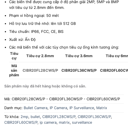
Các biến thể được cung cấp ở độ phân giải 2MP, 5MP và 8MP
với tiêu cự từ 2.8mm đến 6mm.
Phạm vi hồng ngoại: 50 mét
Hỗ trợ lưu trữ thẻ nhớ: lên tới 512 GB
Tiêu chuẩn: IP66, FCC, CE, BIS
Xuất xứ: Ấn Độ
Các mã biến thể với các tùy chọn tiêu cự ống kính tương ứng:
Tiêu
Tiêu cự 2.8mm
Tiêu cự 3.6mm
Tiêu cự 6m
cự
Mã
sản
CIBR20FL28CWS/P
CIBR20FL36CWS/P
CIBR20FL60C
phẩm
Sản phẩm này đã hết hàng hoặc không có sẵn.
Mã:
CIBR20FL28CWS/P - CIBR20FL36CWS/P - CIBR20FL60CWS/P
Danh mục:
Bullet Camera
,
IP Camera
,
IP Surveillance
,
Matrix
Từ khóa:
2mp
,
bullet
,
CIBR20FL28CWS/P
,
CIBR20FL36CWS/P
,
CIBR20FL60CWS/P
,
ip camera
,
matrix
,
surveillance