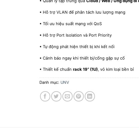
• Quản lý tập trung qua
Cloud / Web / Ứng dụng di
• Hỗ trợ VLAN để phân tách lưu lượng mạng
• Tối ưu hiệu suất mạng với QoS
• Hỗ trợ Port Isolation và Port Priority
• Tự động phát hiện thiết bị khi kết nối
• Cảnh báo ngay khi thiết bị/cổng gặp sự cố
• Thiết kế chuẩn
rack 19” (1U)
, vỏ kim loại bền bỉ
Danh mục:
UNV