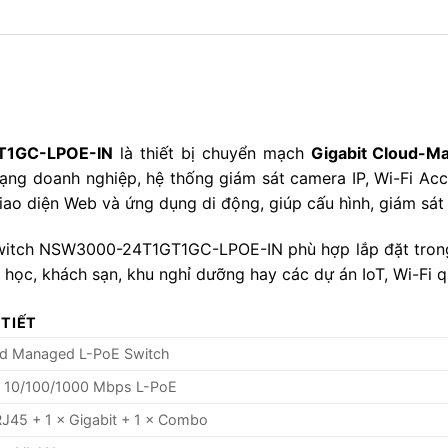
T1GC-LPOE-IN
là thiết bị chuyển mạch
Gigabit Cloud-M
ng doanh nghiệp, hệ thống giám sát camera IP, Wi-Fi Acces
iao diện Web và ứng dụng di động, giúp cấu hình, giám sát 
Switch NSW3000-24T1GT1GC-LPOE-IN phù hợp lắp đặt trong 
học, khách sạn, khu nghỉ dưỡng hay các dự án IoT, Wi-Fi 
 TIẾT
ud Managed L-PoE Switch
× 10/100/1000 Mbps L-PoE
RJ45 + 1 × Gigabit + 1 × Combo