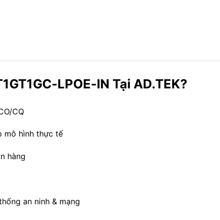
1GT1GC-LPOE-IN Tại AD.TEK?
 CO/CQ
p mô hình thực tế
án hàng
 thống an ninh & mạng