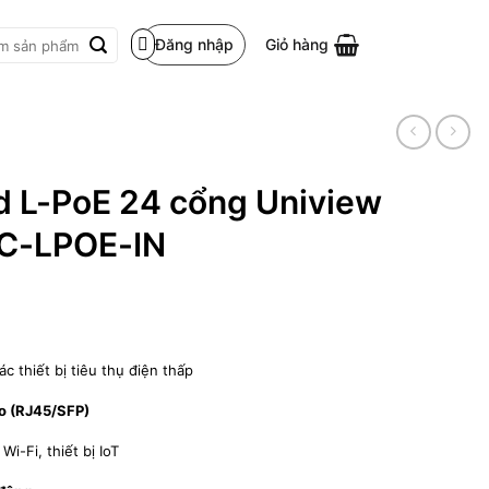
Đăng nhập
Giỏ hàng
m:
 L-PoE 24 cổng Uniview
C-LPOE-IN
c thiết bị tiêu thụ điện thấp
bo (RJ45/SFP)
i-Fi, thiết bị IoT