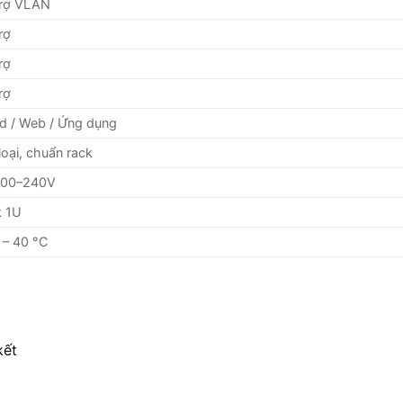
trợ VLAN
rợ
rợ
rợ
d / Web / Ứng dụng
loại, chuẩn rack
100–240V
k 1U
 – 40 °C
kết