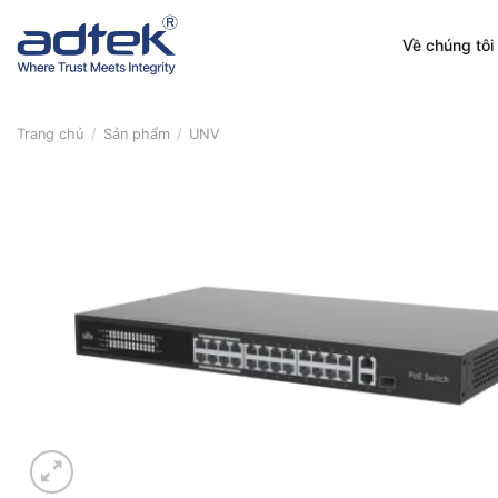
Skip
to
Về chúng tôi
content
Trang chủ
/
Sản phẩm
/
UNV