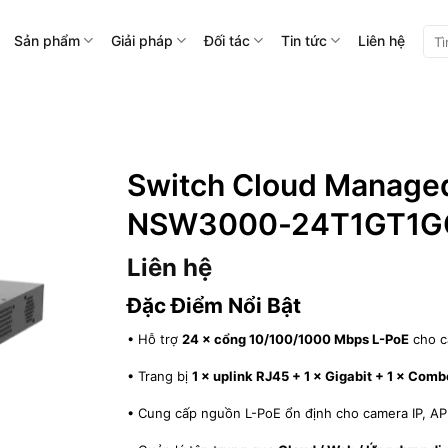
Tìm
Sản phẩm
Giải pháp
Đối tác
Tin tức
Liên hệ
kiế
Switch Cloud Managed
NSW3000-24T1GT1G
Liên hệ
Đặc Điểm Nổi Bật
• Hỗ trợ
24 × cổng 10/100/1000 Mbps L-PoE
cho cá
• Trang bị
1 × uplink RJ45 + 1 × Gigabit + 1 × Com
• Cung cấp nguồn L-PoE ổn định cho camera IP, AP W