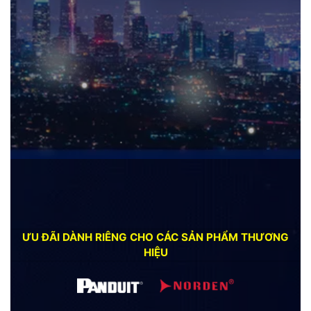
Thời gian áp dụng:
10/10/2025 – 30/11/2025
Freeship tất cả đơn hàng từ 5 triệu trở lên (chưa VAT) trong bán
kính 15km từ kho AD.TEK
Không áp dụng đồng thời với các chương trình giảm giá/khuyến
mại khác
Nhân dịp 15 năm thành lập, AD.TEK triển khai chương trình
khuyến mại đặc biệt dành cho Quý khách hàng
NHẬN ƯU ĐÃI NGAY!
ƯU ĐÃI DÀNH RIÊNG CHO CÁC SẢN PHẨM THƯƠNG
HIỆU