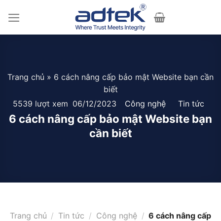
Skip
to
content
Trang chủ
»
6 cách nâng cấp bảo mật Website bạn cần
biết
5539 lượt xem
06/12/2023
Công nghệ
Tin tức
6 cách nâng cấp bảo mật Website bạn
cần biết
Trang chủ
/
Tin tức
/
Công nghệ
/
6 cách nâng cấp