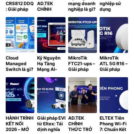
CRS812 DDQ
AD.TEK
mạng doanh
nghiệp sử
: Giải pháp
CHÍNH
nghiệp là gì?
dụng
chuyển
THỨC TRỞ
Thành phần
Windows
mạch 400G
THÀNH NHÀ
& thiết kế
crack có bị
cho Data
PHÂN PHỐI
xử phạt
Center và AI
ĐƯỢC ỦY
không? 7 rủi
Cluster
QUYỀN CỦA
ro cần biết
D-LINK TẠI
năm 2026
VIỆT NAM
Cloud
Kỷ Nguyên
MikroTik
MikroTik
Managed
Hạ Tầng
FTC21-ups –
ATL 5G R16 –
Switch là gì?
Mạng AI-
Giải pháp
Giải pháp
Hướng dẫn
Ready: Giải
Fiber
Internet 5G
kết nối
Pháp Từ
Converter
Outdoor hiệu
NSW3000,
Partner
tích hợp UPS
suất cao cho
NSW2100
Connect
dành cho hệ
doanh
lên Cloud và
thống mạng
nghiệp hiện
nhận điểm
ngoài trời
đại
thưởng cùng
chương trình
HÀNH TRÌNH
Giải pháp EVI
AD.TEK
ELTEX Tiên
LET’S GO TO
KẾT NỐI
từ Eltex: Tái
CHÍNH
Phong Wi-Fi
CLOUD 2026
2026 – MỞ
định nghĩa
THỨC TRỞ
7: Chuẩn Kết