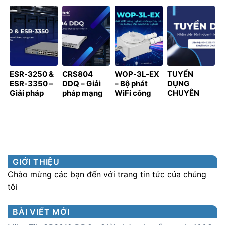
RỘNG HỆ
hệ thống
THÀNH ĐỐI
Nối Thế Hệ
SINH THÁI,
giám sát và
TÁC CHIẾN
Mới Cho Hạ
LAN TỎA GIÁ
kiểm soát
LƯỢC CỦA
Tầng Doanh
TRỊ HỢP TÁC
truy cập
SPON TẠI
Nghiệp 2026
KHU VỰC
VIỆT NAM
PHÍA NAM
ESR-3250 &
CRS804
WOP-3L-EX
TUYỂN
ESR-3350 –
DDQ – Giải
– Bộ phát
DỤNG
Giải pháp
pháp mạng
WiFi công
CHUYÊN
Router &
400 Gbps
nghiệp
VIÊN KINH
Firewall hiệu
thực tế từ
chống cháy
DOANH
năng cao
MikroTik
nổ cho môi
KÊNH PHÂN
cho hạ tầng
trường đặc
PHỐI
quy mô lớn
biệt khắc
nghiệt
GIỚI THIỆU
Chào mừng các bạn đến với trang tin tức của chúng
tôi
BÀI VIẾT MỚI