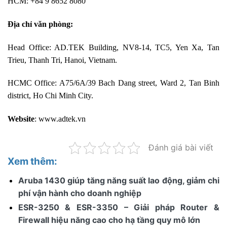
HCM: +84 9 8652 8080
Địa chỉ văn phòng:
Head Office: AD.TEK Building, NV8-14, TC5, Yen Xa, Tan
Trieu, Thanh Tri, Hanoi, Vietnam.
HCMC Office: A75/6A/39 Bach Dang street, Ward 2, Tan Binh
district, Ho Chi Minh City.
Website
:
www.adtek.vn
Đánh giá bài viết
Xem thêm:
Aruba 1430 giúp tăng năng suất lao động, giảm chi
phí vận hành cho doanh nghiệp
ESR-3250 & ESR-3350 – Giải pháp Router &
Firewall hiệu năng cao cho hạ tầng quy mô lớn