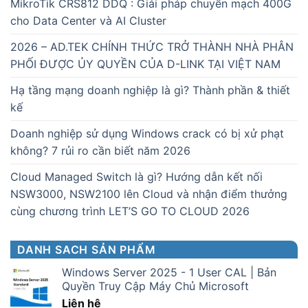
MikroTik CRS812 DDQ : Giải pháp chuyển mạch 400G
cho Data Center và AI Cluster
2026 – AD.TEK CHÍNH THỨC TRỞ THÀNH NHÀ PHÂN
PHỐI ĐƯỢC ỦY QUYỀN CỦA D-LINK TẠI VIỆT NAM
Hạ tầng mạng doanh nghiệp là gì? Thành phần & thiết
kế
Doanh nghiệp sử dụng Windows crack có bị xử phạt
không? 7 rủi ro cần biết năm 2026
Cloud Managed Switch là gì? Hướng dẫn kết nối
NSW3000, NSW2100 lên Cloud và nhận điểm thưởng
cùng chương trình LET’S GO TO CLOUD 2026
DANH SACH SẢN PHẨM
Windows Server 2025 - 1 User CAL | Bản
Quyền Truy Cập Máy Chủ Microsoft
Liên hệ