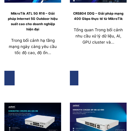
MikroTik ATL 5G R16 – Giải
CRS804 DDQ – Giải pháp mạng
pháp Internet 5G Outdoor hiệu
400 Gbps thực tế từ MikroTik
suất cao cho doanh nghiệp
hiện đại
Tổng quan Trong bối cảnh
nhu cầu xử lý dữ liệu, AI,
Trong bối cảnh hạ tầng
GPU cluster và...
mạng ngày càng yêu cầu
tốc độ cao, độ ổn...
21
03
Th10
Th9