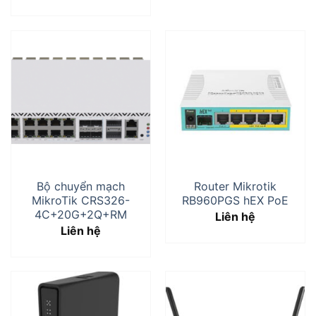
Bộ chuyển mạch
Router Mikrotik
MikroTik CRS326-
RB960PGS hEX PoE
4C+20G+2Q+RM
Liên hệ
Liên hệ