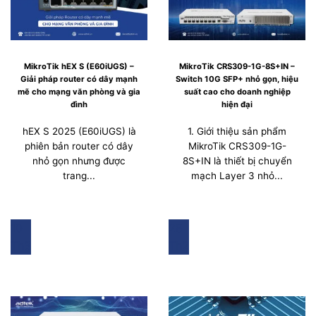
MikroTik hEX S (E60iUGS) –
MikroTik CRS309-1G-8S+IN –
Giải pháp router có dây mạnh
Switch 10G SFP+ nhỏ gọn, hiệu
mẽ cho mạng văn phòng và gia
suất cao cho doanh nghiệp
đình
hiện đại
hEX S 2025 (E60iUGS) là
1. Giới thiệu sản phẩm
phiên bản router có dây
MikroTik CRS309-1G-
nhỏ gọn nhưng được
8S+IN là thiết bị chuyển
trang...
mạch Layer 3 nhỏ...
10
28
Th3
Th2