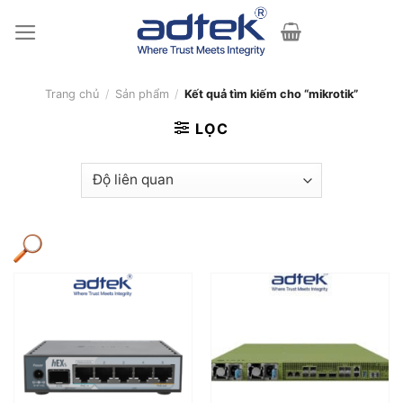
Skip
to
content
Trang chủ
/
Sản phẩm
/
Kết quả tìm kiếm cho “mikrotik”
LỌC
Thương hiệu
+
Atlona
(2)
ELTEX
(26)