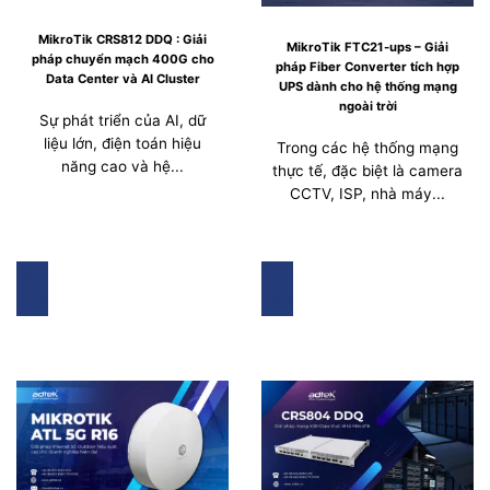
MikroTik CRS812 DDQ : Giải
MikroTik FTC21-ups – Giải
pháp chuyển mạch 400G cho
pháp Fiber Converter tích hợp
Data Center và AI Cluster
UPS dành cho hệ thống mạng
ngoài trời
Sự phát triển của AI, dữ
liệu lớn, điện toán hiệu
Trong các hệ thống mạng
năng cao và hệ...
thực tế, đặc biệt là camera
CCTV, ISP, nhà máy...
08
02
Th5
Th2