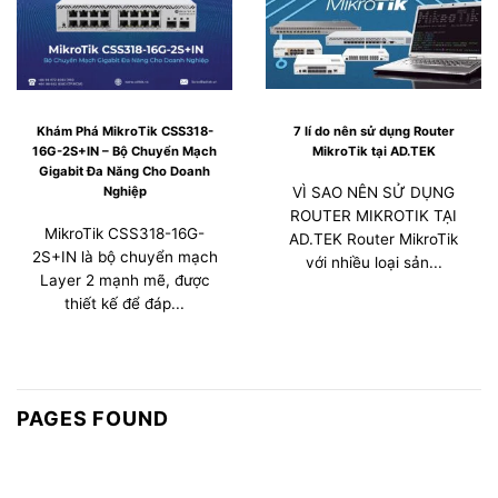
7 lí do nên sử dụng Router
Khám Phá MikroTik CSS318-
MikroTik tại AD.TEK
16G-2S+IN – Bộ Chuyển Mạch
Gigabit Đa Năng Cho Doanh
Nghiệp
VÌ SAO NÊN SỬ DỤNG
ROUTER MIKROTIK TẠI
MikroTik CSS318-16G-
AD.TEK Router MikroTik
2S+IN là bộ chuyển mạch
với nhiều loại sản...
Layer 2 mạnh mẽ, được
thiết kế để đáp...
PAGES FOUND