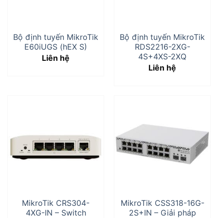
HPE Networking Instant On
(50)
Matrix
(18)
Bộ định tuyến MikroTik
Bộ định tuyến MikroTik
Panduit
(57)
E60iUGS (hEX S)
RDS2216-2XG-
4S+4XS-2XQ
Liên hệ
Liên hệ
Khoảng giá
LỌC
MikroTik CRS304-
MikroTik CSS318-16G-
4XG-IN – Switch
2S+IN – Giải pháp