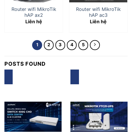
Router wifi MikroTik
Router wifi MikroTik
hAP ax2
hAP ac3
Liên hệ
Liên hệ
1
2
3
4
5
POSTS FOUND
28
11
Th7
Th5