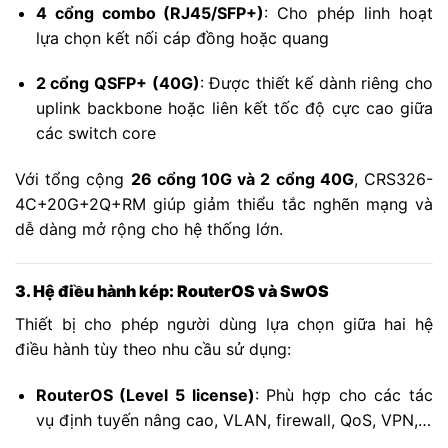
4 cổng combo (RJ45/SFP+)
: Cho phép linh hoạt
lựa chọn kết nối cáp đồng hoặc quang
2 cổng QSFP+ (40G)
: Được thiết kế dành riêng cho
uplink backbone hoặc liên kết tốc độ cực cao giữa
các switch core
Với tổng cộng
26 cổng 10G và 2 cổng 40G
, CRS326-
4C+20G+2Q+RM giúp giảm thiểu tắc nghẽn mạng và
dễ dàng mở rộng cho hệ thống lớn.
3. Hệ điều hành kép: RouterOS và SwOS
Thiết bị cho phép người dùng lựa chọn giữa hai hệ
điều hành tùy theo nhu cầu sử dụng:
RouterOS (Level 5 license)
: Phù hợp cho các tác
vụ định tuyến nâng cao, VLAN, firewall, QoS, VPN,…