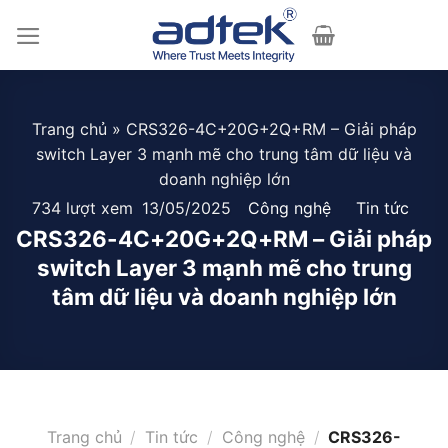
Skip
to
content
Trang chủ
»
CRS326-4C+20G+2Q+RM – Giải pháp
switch Layer 3 mạnh mẽ cho trung tâm dữ liệu và
doanh nghiệp lớn
734 lượt xem
13/05/2025
Công nghệ
Tin tức
CRS326-4C+20G+2Q+RM – Giải pháp
switch Layer 3 mạnh mẽ cho trung
tâm dữ liệu và doanh nghiệp lớn
Trang chủ
/
Tin tức
/
Công nghệ
/
CRS326-