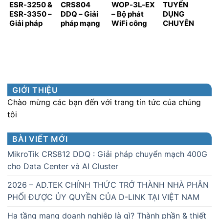
ESR-3250 &
CRS804
WOP-3L-EX
TUYỂN
ESR-3350 –
DDQ – Giải
– Bộ phát
DỤNG
Giải pháp
pháp mạng
WiFi công
CHUYÊN
Router &
400 Gbps
nghiệp
VIÊN KINH
Firewall hiệu
thực tế từ
chống cháy
DOANH
năng cao
MikroTik
nổ cho môi
KÊNH PHÂN
cho hạ tầng
trường đặc
PHỐI
quy mô lớn
biệt khắc
nghiệt
GIỚI THIỆU
Chào mừng các bạn đến với trang tin tức của chúng
tôi
BÀI VIẾT MỚI
MikroTik CRS812 DDQ : Giải pháp chuyển mạch 400G
cho Data Center và AI Cluster
2026 – AD.TEK CHÍNH THỨC TRỞ THÀNH NHÀ PHÂN
PHỐI ĐƯỢC ỦY QUYỀN CỦA D-LINK TẠI VIỆT NAM
Hạ tầng mạng doanh nghiệp là gì? Thành phần & thiết