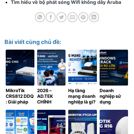
Tìm hiểu về bộ phát sóng Wifi không dây Aruba
Bài viết cùng chủ đề:
MikroTik
2026 –
Hạ tầng
Doanh
CRS812 DDQ
AD.TEK
mạng doanh
nghiệp sử
: Giải pháp
CHÍNH
nghiệp là gì?
dụng
chuyển
THỨC TRỞ
Thành phần
Windows
mạch 400G
THÀNH NHÀ
& thiết kế
crack có bị
cho Data
PHÂN PHỐI
xử phạt
Center và AI
ĐƯỢC ỦY
không? 7 rủi
Cluster
QUYỀN CỦA
ro cần biết