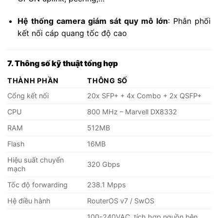
Hệ thống camera giám sát quy mô lớn
: Phân phối
kết nối cáp quang tốc độ cao
7. Thông số kỹ thuật tổng hợp
THÀNH PHẦN
THÔNG SỐ
Cổng kết nối
20x SFP+ + 4x Combo + 2x QSFP+
CPU
800 MHz – Marvell DX8332
RAM
512MB
Flash
16MB
Hiệu suất chuyển
320 Gbps
mạch
Tốc độ forwarding
238.1 Mpps
Hệ điều hành
RouterOS v7 / SwOS
100-240VAC, tích hợp nguồn bên