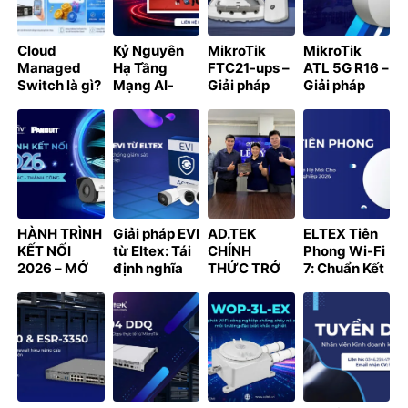
D-LINK TẠI
năm 2026
VIỆT NAM
Cloud
Kỷ Nguyên
MikroTik
MikroTik
Managed
Hạ Tầng
FTC21-ups –
ATL 5G R16 –
Switch là gì?
Mạng AI-
Giải pháp
Giải pháp
Hướng dẫn
Ready: Giải
Fiber
Internet 5G
kết nối
Pháp Từ
Converter
Outdoor hiệu
NSW3000,
Partner
tích hợp UPS
suất cao cho
NSW2100
Connect
dành cho hệ
doanh
lên Cloud và
thống mạng
nghiệp hiện
nhận điểm
ngoài trời
đại
thưởng cùng
chương trình
HÀNH TRÌNH
Giải pháp EVI
AD.TEK
ELTEX Tiên
LET’S GO TO
KẾT NỐI
từ Eltex: Tái
CHÍNH
Phong Wi-Fi
CLOUD 2026
2026 – MỞ
định nghĩa
THỨC TRỞ
7: Chuẩn Kết
RỘNG HỆ
hệ thống
THÀNH ĐỐI
Nối Thế Hệ
SINH THÁI,
giám sát và
TÁC CHIẾN
Mới Cho Hạ
LAN TỎA GIÁ
kiểm soát
LƯỢC CỦA
Tầng Doanh
TRỊ HỢP TÁC
truy cập
SPON TẠI
Nghiệp 2026
KHU VỰC
VIỆT NAM
PHÍA NAM