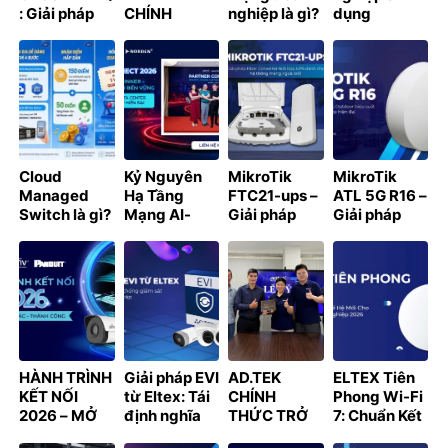
: Giải pháp
CHÍNH
nghiệp là gì?
dụng
chuyển
THỨC TRỞ
Thành phần
Windows
mạch 400G
THÀNH NHÀ
& thiết kế
crack có bị
cho Data
PHÂN PHỐI
xử phạt
Center và AI
ĐƯỢC ỦY
không? 7 rủi
Cluster
QUYỀN CỦA
ro cần biết
D-LINK TẠI
năm 2026
VIỆT NAM
Cloud
Kỷ Nguyên
MikroTik
MikroTik
Managed
Hạ Tầng
FTC21-ups –
ATL 5G R16 –
Switch là gì?
Mạng AI-
Giải pháp
Giải pháp
Hướng dẫn
Ready: Giải
Fiber
Internet 5G
kết nối
Pháp Từ
Converter
Outdoor hiệu
NSW3000,
Partner
tích hợp UPS
suất cao cho
NSW2100
Connect
dành cho hệ
doanh
lên Cloud và
thống mạng
nghiệp hiện
nhận điểm
ngoài trời
đại
thưởng cùng
chương trình
HÀNH TRÌNH
Giải pháp EVI
AD.TEK
ELTEX Tiên
LET’S GO TO
KẾT NỐI
từ Eltex: Tái
CHÍNH
Phong Wi-Fi
CLOUD 2026
2026 – MỞ
định nghĩa
THỨC TRỞ
7: Chuẩn Kết
RỘNG HỆ
hệ thống
THÀNH ĐỐI
Nối Thế Hệ