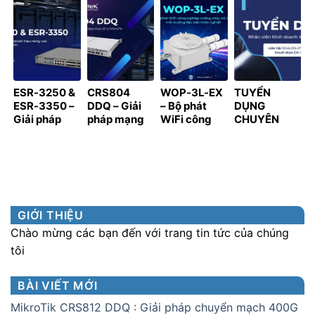
SINH THÁI,
giám sát và
TÁC CHIẾN
Mới Cho Hạ
LAN TỎA GIÁ
kiểm soát
LƯỢC CỦA
Tầng Doanh
TRỊ HỢP TÁC
truy cập
SPON TẠI
Nghiệp 2026
KHU VỰC
VIỆT NAM
PHÍA NAM
ESR-3250 &
CRS804
WOP-3L-EX
TUYỂN
ESR-3350 –
DDQ – Giải
– Bộ phát
DỤNG
Giải pháp
pháp mạng
WiFi công
CHUYÊN
Router &
400 Gbps
nghiệp
VIÊN KINH
Firewall hiệu
thực tế từ
chống cháy
DOANH
năng cao
MikroTik
nổ cho môi
KÊNH PHÂN
cho hạ tầng
trường đặc
PHỐI
quy mô lớn
biệt khắc
nghiệt
GIỚI THIỆU
Chào mừng các bạn đến với trang tin tức của chúng
tôi
BÀI VIẾT MỚI
MikroTik CRS812 DDQ : Giải pháp chuyển mạch 400G