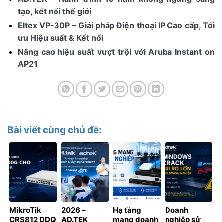
tạo, kết nối thế giới
Eltex VP-30P – Giải pháp Điện thoại IP Cao cấp, Tối
ưu Hiệu suất & Kết nối
Nâng cao hiệu suất vượt trội với Aruba Instant on
AP21
Bài viết cùng chủ đề:
MikroTik
2026 –
Hạ tầng
Doanh
CRS812 DDQ
AD.TEK
mạng doanh
nghiệp sử