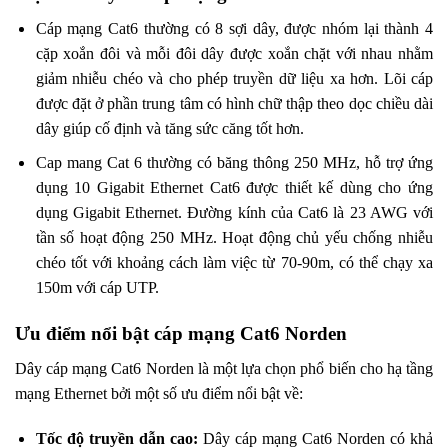
Cáp mạng Cat6 thường có 8 sợi dây, được nhóm lại thành 4
cặp xoắn đôi và mỗi đôi dây được xoắn chặt với nhau nhằm
giảm nhiễu chéo và cho phép truyền dữ liệu xa hơn. Lõi cáp
được đặt ở phần trung tâm có hình chữ thập theo dọc chiều dài
dây giúp cố định và tăng sức căng tốt hơn.
Cap mang Cat 6 thường có băng thông 250 MHz, hỗ trợ ứng
dụng 10 Gigabit Ethernet Cat6 được thiết kế dùng cho ứng
dụng Gigabit Ethernet. Đường kính của Cat6 là 23 AWG với
tần số hoạt động 250 MHz. Hoạt động chủ yếu chống nhiễu
chéo tốt với khoảng cách làm việc từ 70-90m, có thể chạy xa
150m với cáp UTP.
Ưu điểm nổi bật cáp mạng Cat6 Norden
Dây cáp mạng Cat6 Norden là một lựa chọn phổ biến cho hạ tầng
mạng Ethernet bởi một số ưu điểm nổi bật về:
Tốc độ truyền dẫn cao:
Dây cáp mạng Cat6 Norden có khả