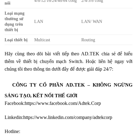
4/8/12/16/24/48/64 cổng
2/4/5/8 cổng
nối
Loại mạng
thường sử
LAN
LAN/ WAN
dụng trên
thiết bị
Loại thiết bị
Multicast
Routing
Hãy cùng theo dõi bài viết tiếp theo AD.TEK chia sẻ để hiểu
thêm về thiết bị chuyển mạch Switch. Hoặc l
iên hệ ngay với
chúng tôi theo thông tin dưới đây để được giải đáp 24/7:
CÔNG TY CỔ PHẦN AD.TEK – KHÔNG NGỪNG
SÁNG TẠO, KẾT NỐI THẾ GIỚI
Facebook:
https://www.facebook.com/Adtek.Corp
Linkedin:
https://www.linkedin.com/company/adtekcorp
Hotline: