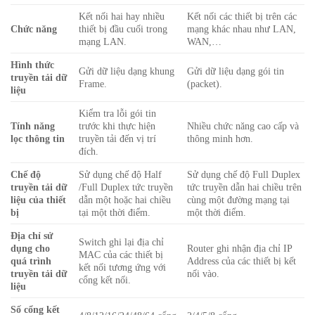
Kết nối hai hay nhiều
Kết nối các thiết bị trên các
Chức năng
thiết bị đầu cuối trong
mạng khác nhau như LAN,
mạng LAN.
WAN,…
Hình thức
Gửi dữ liệu dạng khung
Gửi dữ liệu dạng gói tin
truyền tải dữ
Frame.
(packet).
liệu
Kiểm tra lỗi gói tin
Tính năng
trước khi thực hiện
Nhiều chức năng cao cấp và
lọc thông tin
truyền tải đến vị trí
thông minh hơn.
đích.
Chế độ
Sử dụng chế độ Half
Sử dụng chế độ Full Duplex
truyền tải dữ
/Full Duplex tức truyền
tức truyền dẫn hai chiều trên
liệu của thiết
dẫn một hoặc hai chiều
cùng một đường mạng tại
bị
tại một thời điểm.
một thời điểm.
Địa chỉ sử
Switch ghi lại địa chỉ
dụng cho
Router ghi nhận địa chỉ IP
MAC của các thiết bị
quá trình
Address của các thiết bị kết
kết nối tương ứng với
truyền tải dữ
nối vào.
cổng kết nối.
liệu
Số cổng kết