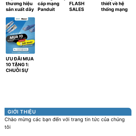
thương hiệu
cáp mạng
FLASH
thiết về hệ
sản xuất dây
Panduit
SALES
thống mạng
cáp mạng
THÁNG 3
cáp quang
phổ biến trên
cho doanh
thị trường
nghiệp
ƯU ĐÃI MUA
10 TẶNG 1:
CHUỖI SỰ
KIỆN TRI ÂN
KHÁCH
HÀNG LỚN
NHẤT NĂM
2023
GIỚI THIỆU
Chào mừng các bạn đến với trang tin tức của chúng
tôi