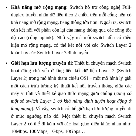
Khả năng mở rộng mạng
: Switch hỗ trợ công nghệ Full-
duplex truyền nhận dữ liệu theo 2 chiều trên mỗi cổng nên có
khả năng mở rộng mạng, băng thông lớn hơn. Ngoài ra, switch
còn kết nối với phần còn lại của mạng thông qua các cổng tốc
độ cao (cổng uplink). Nhờ vậy mà mỗi switch đều có điều
kiện mở rộng mạng, có thể kết nối với các Switch Layer 2
khác hay các Switch Layer 3 định tuyến.
Giới hạn lưu lượng truyền đi
: Thiết bị chuyển mạch Switch
hoạt động chủ yếu ở tầng liên kết dữ liệu Layer 2 (Switch
Layer 2) trong mô hình tham chiếu OSI – một mô hình lý giải
một cách trừu tượng kỹ thuật kết nối truyền thông giữa các
máy vi tính và thiết kế giao thức mạng giữa chúng (
cũng có
một số switch Layer 3 có khả năng định tuyến hoạt động ở
tầng mạng
). Vì vậy, switch có thể giới hạn lưu lượng truyền đi
ở mức ngưỡng nào đó. Một thiết bị chuyển mạch Switch
Layer 2 có thể đi kèm với các loại giao diện khác nhau như:
10Mbps, 100Mbps, 1Gbps, 10Gbps…