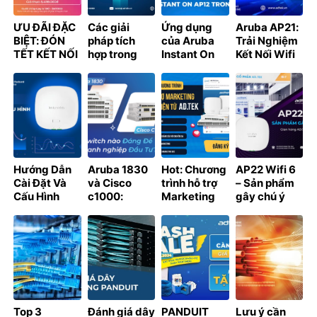
ƯU ĐÃI ĐẶC
Các giải
Ứng dụng
Aruba AP21:
BIỆT: ĐÓN
pháp tích
của Aruba
Trải Nghiệm
TẾT KẾT NỐI
hợp trong
Instant On
Kết Nối Wifi
– NÂNG CẤP
điện thoại IP
AP12 trong
Mượt Mà,
WIFI MỚI
từ ELTEX
thực tế
Không Giật
Lag
Hướng Dẫn
Aruba 1830
Hot: Chương
AP22 Wifi 6
Cài Đặt Và
và Cisco
trình hỗ trợ
– Sản phẩm
Cấu Hình
c1000:
Marketing
gây chú ý
Aruba AP21
Switch nào
toàn diện từ
nhất gian
đáng để
AD.TEK
hàng AD.TEK
doanh
tại Triểm lãm
nghiệp đầu
VIETNAM
tư?
ICTCOMM
2024
Top 3
Đánh giá dây
PANDUIT
Lưu ý cần