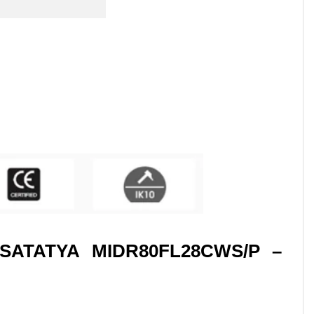
SATATYA MIDR80FL28CWS/P –