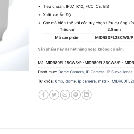
Tiêu chuẩn: IP67, IK10, FCC, CE, BIS
Xuất xứ: Ấn Độ
Các mã biến thể với các tùy chọn tiêu cự ống kí
Tiêu cự
2.8mm
Mã sản phẩm
MIDR80FL28CWS/P
Sản phẩm này đã hết hàng hoặc không có sẵn.
Mã:
MIDR80FL28CWS/P -MIDR80FL36CWS/P - MID
Danh mục:
Dome Camera
,
IP Camera
,
IP Surveillance
Từ khóa:
8mp
,
dome
,
ip camera
,
matrix
,
MIDR80FL2