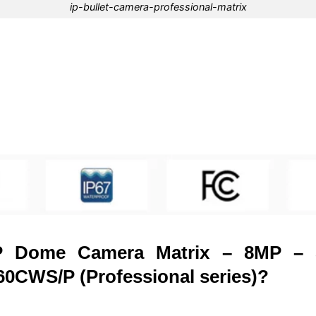
ip-bullet-camera-professional-matrix
P Dome Camera Matrix –
8MP – 
60CWS/P
(Professional series)?