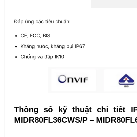
Đáp ứng các tiêu chuẩn:
CE, FCC, BIS
Kháng nước, kháng bụi IP67
Chống va đập IK10
Thông số kỹ thuật chi tiết
I
MIDR80FL36CWS/P –
MIDR80FL