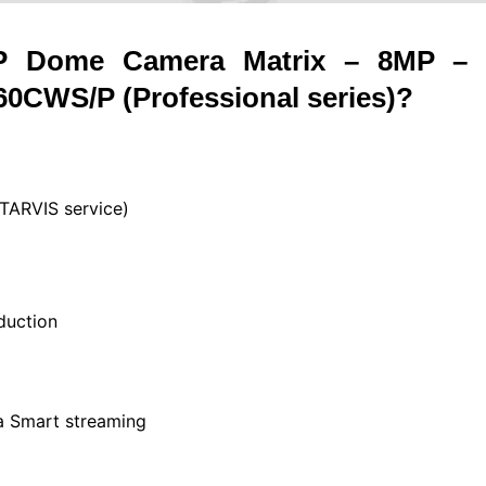
P Dome Camera Matrix –
8MP – 
60CWS/P
(Professional series)?
TARVIS service)
duction
à Smart streaming