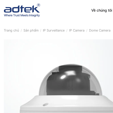
Skip
to
Về chúng tôi
content
Trang chủ
/
Sản phẩm
/
IP Surveillance
/
IP Camera
/
Dome Camera