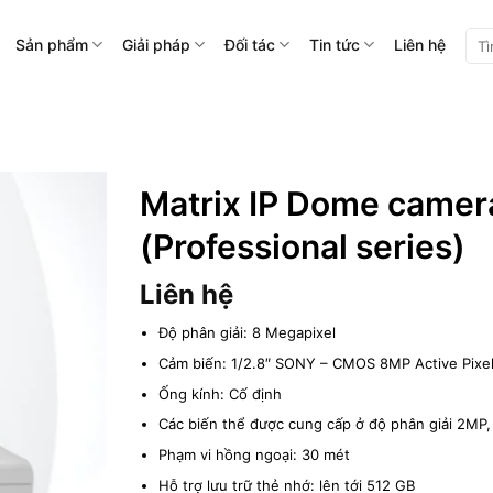
Tìm
Sản phẩm
Giải pháp
Đối tác
Tin tức
Liên hệ
kiế
Matrix IP Dome camer
(Professional series)
Liên hệ
Độ phân giải: 8 Megapixel
Cảm biến: 1/2.8″ SONY – CMOS 8MP Active Pixel 
Ống kính: Cố định
Các biến thể được cung cấp ở độ phân giải 2MP
Phạm vi hồng ngoại: 30 mét
Hỗ trợ lưu trữ thẻ nhớ: lên tới 512 GB