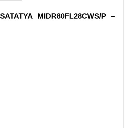
SATATYA MIDR80FL28CWS/P –