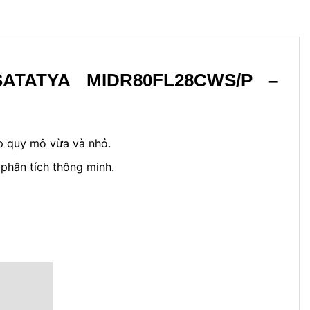
SATATYA MIDR80FL28CWS/P –
p quy mô vừa và nhỏ.
 phân tích thông minh.