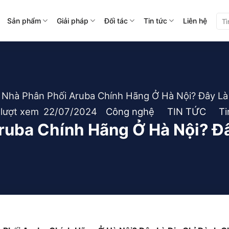
Tìm
Sản phẩm
Giải pháp
Đối tác
Tin tức
Liên hệ
kiế
 Nhà Phân Phối Aruba Chính Hãng Ở Hà Nội? Đây Là
 lượt xem
22/07/2024
Công nghệ
TIN TỨC
Ti
ruba Chính Hãng Ở Hà Nội? Đâ