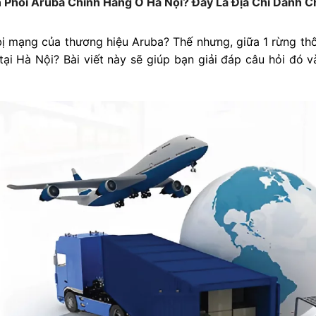
Phối Aruba Chính Hãng Ở Hà Nội? Đây Là Địa Chỉ Dành C
ị mạng của thương hiệu Aruba? Thế nhưng, giữa 1 rừng thô
i Hà Nội? Bài viết này sẽ giúp bạn giải đáp câu hỏi đó và