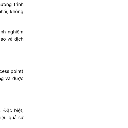
ương trình
nhái, không
inh nghiệm
cao và dịch
cess point)
àng và được
. Đặc biệt,
hiệu quả sử