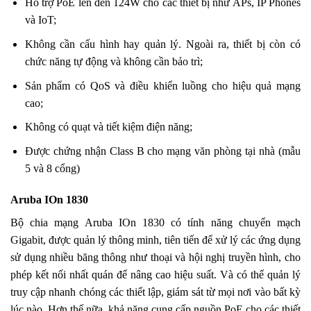
Hỗ trợ PoE lên đến 124W cho các thiết bị như APs, IP Phones
và IoT;
Không cần cấu hình hay quản lý. Ngoài ra, thiết bị còn có
chức năng tự động và không cần bảo trì;
Sản phẩm có QoS và điều khiển luồng cho hiệu quả mạng
cao;
Không có quạt và tiết kiệm điện năng;
Được chứng nhận Class B cho mạng văn phòng tại nhà (mẫu
5 và 8 cổng)
Aruba IOn 1830
Bộ chia mạng Aruba IOn 1830 có tính năng chuyển mạch
Gigabit, được quản lý thông minh, tiên tiến để xử lý các ứng dụng
sử dụng nhiều băng thông như thoại và hội nghị truyền hình, cho
phép kết nối nhất quán để nâng cao hiệu suất. Và có thể quản lý
truy cập nhanh chóng các thiết lập, giám sát từ mọi nơi vào bất kỳ
lúc nào. Hơn thế nữa, khả năng cung cấp nguồn PoE cho các thiết