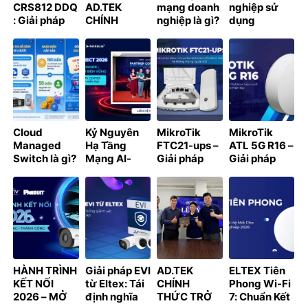
CRS812 DDQ
AD.TEK
mạng doanh
nghiệp sử
: Giải pháp
CHÍNH
nghiệp là gì?
dụng
chuyển
THỨC TRỞ
Thành phần
Windows
mạch 400G
THÀNH NHÀ
& thiết kế
crack có bị
cho Data
PHÂN PHỐI
xử phạt
Center và AI
ĐƯỢC ỦY
không? 7 rủi
Cluster
QUYỀN CỦA
ro cần biết
D-LINK TẠI
năm 2026
VIỆT NAM
Cloud
Kỷ Nguyên
MikroTik
MikroTik
Managed
Hạ Tầng
FTC21-ups –
ATL 5G R16 –
Switch là gì?
Mạng AI-
Giải pháp
Giải pháp
Hướng dẫn
Ready: Giải
Fiber
Internet 5G
kết nối
Pháp Từ
Converter
Outdoor hiệu
NSW3000,
Partner
tích hợp UPS
suất cao cho
NSW2100
Connect
dành cho hệ
doanh
lên Cloud và
thống mạng
nghiệp hiện
nhận điểm
ngoài trời
đại
thưởng cùng
chương trình
HÀNH TRÌNH
Giải pháp EVI
AD.TEK
ELTEX Tiên
LET’S GO TO
KẾT NỐI
từ Eltex: Tái
CHÍNH
Phong Wi-Fi
CLOUD 2026
2026 – MỞ
định nghĩa
THỨC TRỞ
7: Chuẩn Kết