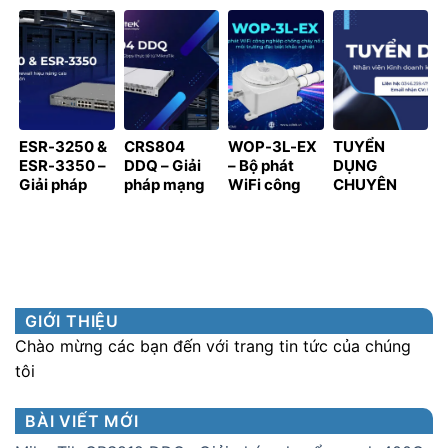
RỘNG HỆ
hệ thống
THÀNH ĐỐI
Nối Thế Hệ
SINH THÁI,
giám sát và
TÁC CHIẾN
Mới Cho Hạ
LAN TỎA GIÁ
kiểm soát
LƯỢC CỦA
Tầng Doanh
TRỊ HỢP TÁC
truy cập
SPON TẠI
Nghiệp 2026
KHU VỰC
VIỆT NAM
PHÍA NAM
ESR-3250 &
CRS804
WOP-3L-EX
TUYỂN
ESR-3350 –
DDQ – Giải
– Bộ phát
DỤNG
Giải pháp
pháp mạng
WiFi công
CHUYÊN
Router &
400 Gbps
nghiệp
VIÊN KINH
Firewall hiệu
thực tế từ
chống cháy
DOANH
năng cao
MikroTik
nổ cho môi
KÊNH PHÂN
cho hạ tầng
trường đặc
PHỐI
quy mô lớn
biệt khắc
nghiệt
GIỚI THIỆU
Chào mừng các bạn đến với trang tin tức của chúng
tôi
BÀI VIẾT MỚI