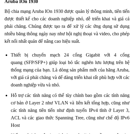
Aruba IOn 1930
Bộ chia mạng Aruba IOn 1930 được quản lý thông minh, tiên tiến
được thiết kế cho các doanh nghiệp nhỏ, dễ triển khai và giá cả
phải chăng. Chúng được tạo ra để xử lý các ứng dụng sử dụng
nhiều băng thông ngày nay như hội nghị thoại và video, cho phép
kết nối nhất quán để nâng cao hiệu suất.
Thiết bị chuyển mạch 24 cổng Gigabit với 4 cổng
quang (SFP/SFP+) giúp loại bỏ tắc nghẽn lưu lượng trên hệ
thống mạng của bạn. Là dòng sản phẩm mới của hãng Aruba,
với giá cả phải chăng và dể dàng triển khai rất phù hợp với các
doanh nghiệp vừa và nhỏ.
Hỗ trợ các tính năng có thể tùy chỉnh bao gồm các tính năng
cơ bản ở Layer 2 như VLAN và liên kết tổng hợp, cũng như
các tính năng tiên tiến như định tuyến IPv4 tĩnh ở Layer 3,
ACL và các giao thức Spanning Tree, cũng như chế độ IPv6
Host