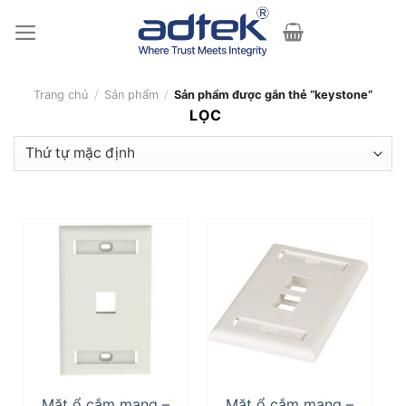
Skip
to
content
Trang chủ
/
Sản phẩm
/
Sản phẩm được gắn thẻ “keystone”
LỌC
Thương hiệu
+
Panduit
(20)
LỌC
Mặt ổ cắm mạng –
Mặt ổ cắm mạng –