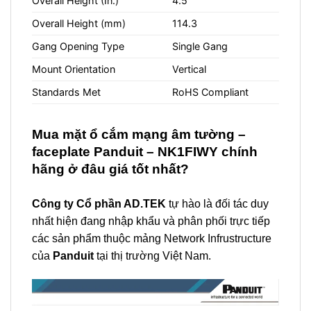
Overall Height (In.)
4.5
Overall Height (mm)
114.3
Gang Opening Type
Single Gang
Mount Orientation
Vertical
Standards Met
RoHS Compliant
Mua
mặt ổ cắm mạng âm tường –
faceplate Panduit – NK1FIWY
chính
hãng ở đâu giá tốt nhất?
Công ty Cổ phần AD.TEK
tự hào là đối tác duy
nhất hiện đang nhập khẩu và phân phối trực tiếp
các sản phẩm thuộc mảng Network Infrustructure
của
Panduit
tại thị trường Việt Nam.