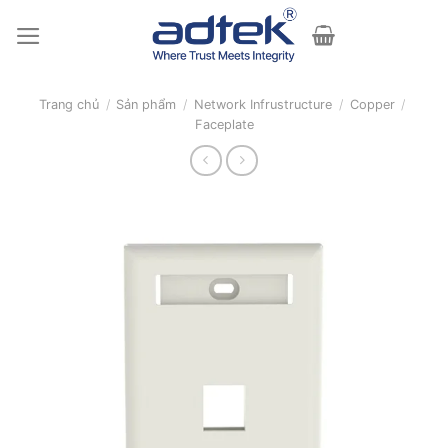
Skip
to
content
Trang chủ
/
Sản phẩm
/
Network Infrustructure
/
Copper
/
Faceplate