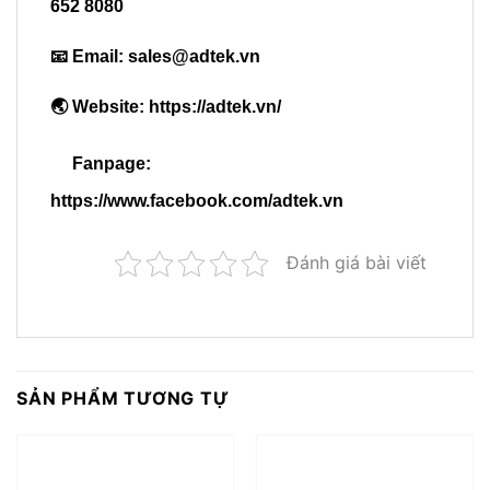
652 8080
📧 Email:
sales@adtek.vn
🌏 Website:
https://adtek.vn/
Fanpage:
https://www.facebook.com/adtek.vn
Đánh giá bài viết
SẢN PHẨM TƯƠNG TỰ