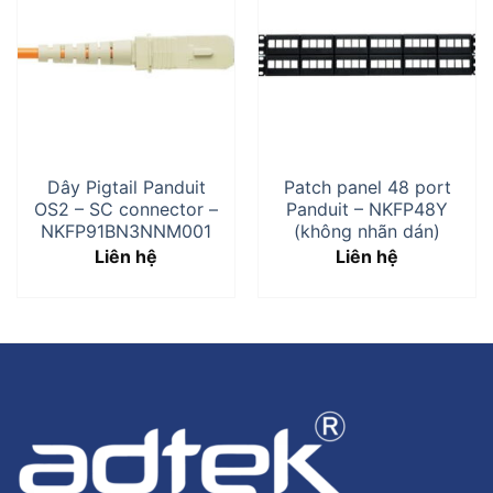
Dây Pigtail Panduit
Patch panel 48 port
OS2 – SC connector –
Panduit – NKFP48Y
NKFP91BN3NNM001
(không nhãn dán)
Liên hệ
Liên hệ