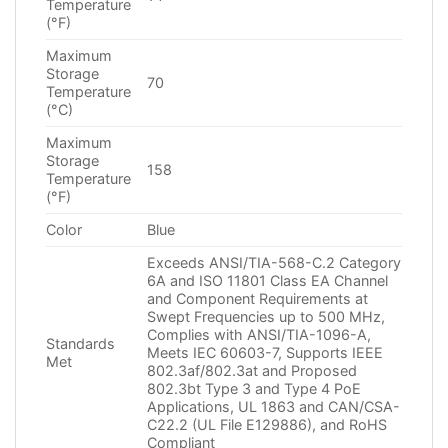
Temperature
(°F)
Maximum
Storage
70
Temperature
(°C)
Maximum
Storage
158
Temperature
(°F)
Color
Blue
Exceeds ANSI/TIA-568-C.2 Category
6A and ISO 11801 Class EA Channel
and Component Requirements at
Swept Frequencies up to 500 MHz,
Complies with ANSI/TIA-1096-A,
Standards
Meets IEC 60603-7, Supports IEEE
Met
802.3af/802.3at and Proposed
802.3bt Type 3 and Type 4 PoE
Applications, UL 1863 and CAN/CSA-
C22.2 (UL File E129886), and RoHS
Compliant