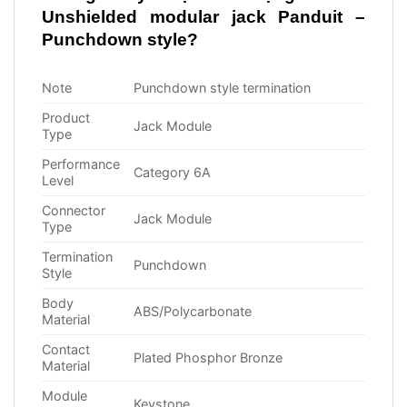
Unshielded modular jack Panduit –
Punchdown style?
Note
Punchdown style termination
Product
Jack Module
Type
Performance
Category 6A
Level
Connector
Jack Module
Type
Termination
Punchdown
Style
Body
ABS/Polycarbonate
Material
Contact
Plated Phosphor Bronze
Material
Module
Keystone