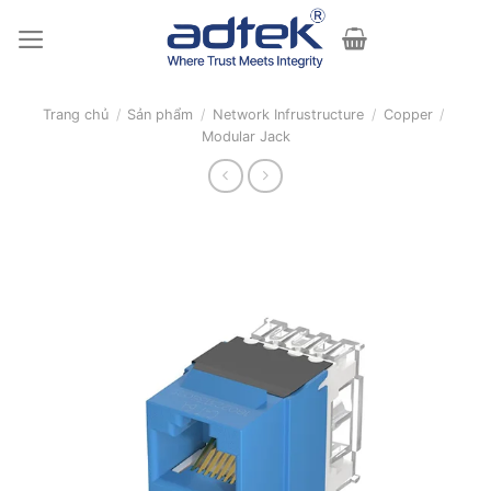
Skip
to
content
Trang chủ
/
Sản phẩm
/
Network Infrustructure
/
Copper
/
Modular Jack