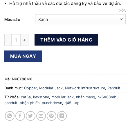
Hỗ trợ nhà thầu và các đối tác đăng ký và bảo vệ dự án.
XÓA
Màu sắc
Nhân mạng Cat6A - Unshielded modular jack Panduit - Punch
THÊM VÀO GIỎ HÀNG
MUA NGAY
Mã:
NK6X88MX
Danh mục:
Copper
,
Modular Jack
,
Network Infrustructure
,
Panduit
Từ khóa:
cat6a
,
keystone
,
modular jack
,
nhân mạng
,
nk6x88mbu
,
panduit
,
phập phiến
,
punchdown
,
rj45
,
utp