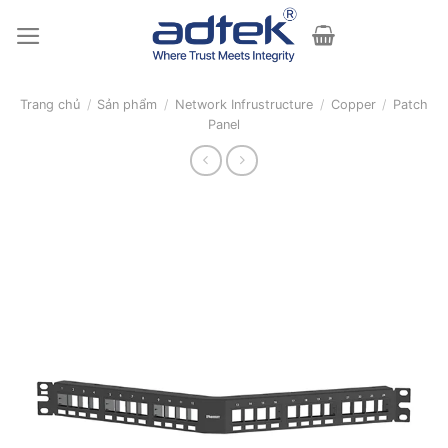
Skip
to
content
Trang chủ
/
Sản phẩm
/
Network Infrustructure
/
Copper
/
Patch
Panel