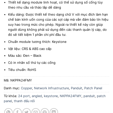
Thiết kế dạng module linh hoạt, có thể sử dụng số cổng tùy
theo nhu cầu và tháo lắp dễ dàng
Kiểu dáng: Được thiết kế theo dạng chữ V với mục đích làm hạn
chế bán kính uốn cong của các sợi cáp mà vẫn đảm bảo tín hiệu
suy hao trong mức cho phép. Ngoài ra thiết kế này còn giúp
người dùng không phải sử dụng đến các thanh quản lý cáp, do
đó sẽ tiết kiệm 1 phần chi phí đầu tư.
Chuẩn module tương thích: Keystone
Vật liệu: CRS & ABS cao cấp
Màu sắc: Đen – Black
Có in nhãn số thứ tự các cổng
Tiêu chuẩn: RoHS
Mã:
NKPPA24FMY
Danh mục:
Copper
,
Network Infrustructure
,
Panduit
,
Patch Panel
Từ khóa:
24 port
,
angled
,
keystone
,
NKPPA24FMY
,
panduit
,
patch
panel
,
thanh đấu nối