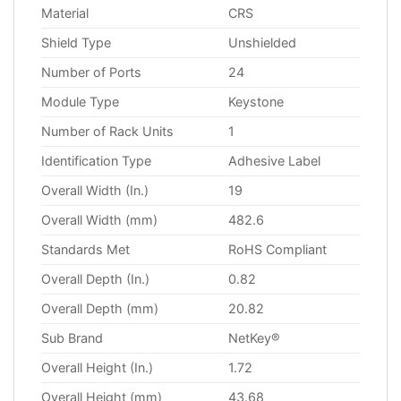
Material
CRS
Shield Type
Unshielded
Number of Ports
24
Module Type
Keystone
Number of Rack Units
1
Identification Type
Adhesive Label
Overall Width (In.)
19
Overall Width (mm)
482.6
Standards Met
RoHS Compliant
Overall Depth (In.)
0.82
Overall Depth (mm)
20.82
Sub Brand
NetKey®
Overall Height (In.)
1.72
Overall Height (mm)
43.68