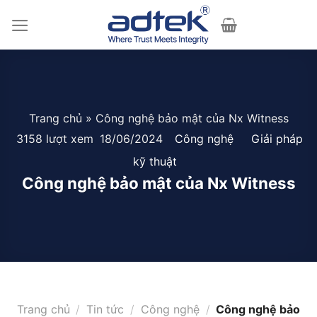
Skip
to
content
Trang chủ
»
Công nghệ bảo mật của Nx Witness
3158 lượt xem
18/06/2024
Công nghệ
Giải pháp
kỹ thuật
Công nghệ bảo mật của Nx Witness
Trang chủ
/
Tin tức
/
Công nghệ
/
Công nghệ bảo