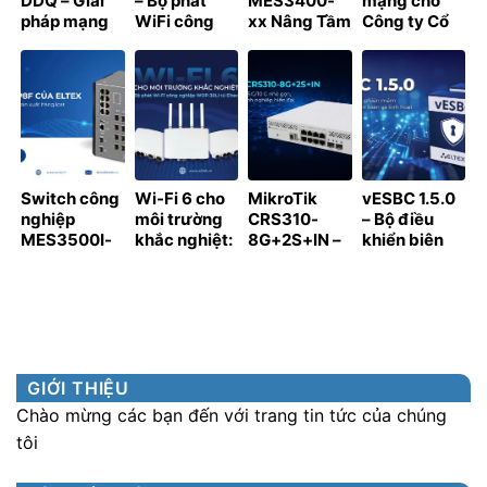
DDQ – Giải
– Bộ phát
MES3400-
mạng cho
pháp mạng
WiFi công
xx Nâng Tầm
Công ty Cổ
400 Gbps
nghiệp
Quản Trị
phần Kỹ
thực tế từ
chống cháy
Mạng Với
thuật Công
MikroTik
nổ cho môi
Tính Năng
nghiệp Á
trường đặc
Stacking
Châu (ACIT):
biệt khắc
Mới
Hành trình
nghiệt
đồng hành
của AD.TEK
Switch công
Wi-Fi 6 cho
MikroTik
vESBC 1.5.0
nghiệp
môi trường
CRS310-
– Bộ điều
MES3500I-
khắc nghiệt:
8G+2S+IN –
khiển biên
8P8F của
Bộ phát Wi-
Giải pháp
phiên mềm
Eltex chính
Fi công
switch 2.5
cho hạ tầng
thức bước
nghiệp
G/10 G nhỏ
VoIP an toàn
vào sản xuất
WOP-30LI
gọn, mạnh
và linh hoạt
hàng loạt
từ Eltex
mẽ cho
doanh
nghiệp hiện
GIỚI THIỆU
đại
Chào mừng các bạn đến với trang tin tức của chúng
tôi