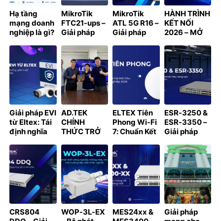
Hạ tầng
MikroTik
MikroTik
HÀNH TRÌNH
mạng doanh
FTC21-ups –
ATL 5G R16 –
KẾT NỐI
nghiệp là gì?
Giải pháp
Giải pháp
2026 – MỞ
Thành phần
Fiber
Internet 5G
RỘNG HỆ
& thiết kế
Converter
Outdoor hiệu
SINH THÁI,
tích hợp UPS
suất cao cho
LAN TỎA GIÁ
dành cho hệ
doanh
TRỊ HỢP TÁC
thống mạng
nghiệp hiện
KHU VỰC
ngoài trời
đại
PHÍA NAM
Giải pháp EVI
AD.TEK
ELTEX Tiên
ESR-3250 &
từ Eltex: Tái
CHÍNH
Phong Wi-Fi
ESR-3350 –
định nghĩa
THỨC TRỞ
7: Chuẩn Kết
Giải pháp
hệ thống
THÀNH ĐỐI
Nối Thế Hệ
Router &
giám sát và
TÁC CHIẾN
Mới Cho Hạ
Firewall hiệu
kiểm soát
LƯỢC CỦA
Tầng Doanh
năng cao
truy cập
SPON TẠI
Nghiệp 2026
cho hạ tầng
VIỆT NAM
quy mô lớn
CRS804
WOP-3L-EX
MES24xx &
Giải pháp