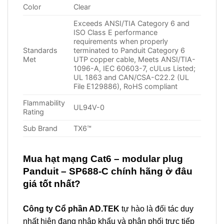
Color
Clear
Exceeds ANSI/TIA Category 6 and
ISO Class E performance
requirements when properly
Standards
terminated to Panduit Category 6
Met
UTP copper cable, Meets ANSI/TIA-
1096-A, IEC 60603-7, cULus Listed;
UL 1863 and CAN/CSA-C22.2 (UL
File E129886), RoHS compliant
Flammability
UL94V-0
Rating
Sub Brand
TX6™
Mua hạt
mạng Cat6 – modular plug
Panduit – SP688-C
chính hãng ở đâu
giá tốt nhất?
Công ty Cổ phần AD.TEK
tự hào là đối tác duy
nhất hiện đang nhập khẩu và phân phối trực tiếp