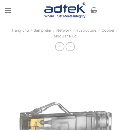
Skip
to
content
Trang chủ
/
Sản phẩm
/
Network Infrustructure
/
Copper
/
Modular Plug