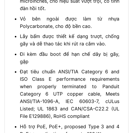
microinches, cho hiệu suất vượt trội, có tính
đàn hồi tốt.
Vỏ bên ngoài được làm từ nhựa
Polycarbonate, cho độ bền cao.
Lẫy bấm được thiết kế dạng trượt, chống
gãy và dễ thao tác khi rút ra cắm vào.
Đi kèm đầu boot để hạn chế dây bị gãy,
gập
Đạt tiêu chuẩn ANSI/TIA Category 6 and
ISO Class E performance requirements
when properly terminated to Panduit
Category 6 UTP copper cable, Meets
ANSI/TIA-1096-A, IEC 60603-7, cULus
Listed; UL 1863 and CAN/CSA-C22.2 (UL
File E129886), RoHS compliant
Hỗ trợ PoE, PoE+, proposed Type 3 and 4