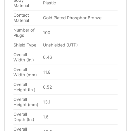
Body
Plastic
Material
Contact
Gold Plated Phosphor Bronze
Material
Number of
100
Plugs
Shield Type
Unshielded (UTP)
Overall
0.46
Width (In.)
Overall
11.8
Width (mm)
Overall
0.52
Height (In.)
Overall
13.1
Height (mm)
Overall
1.6
Depth (In.)
Overall