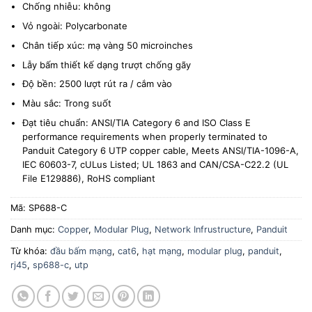
Chống nhiễu: không
Vỏ ngoài: Polycarbonate
Chân tiếp xúc: mạ vàng 50 microinches
Lẫy bấm thiết kế dạng trượt chống gãy
Độ bền: 2500 lượt rút ra / cắm vào
Màu sắc: Trong suốt
Đạt tiêu chuẩn: ANSI/TIA Category 6 and ISO Class E
performance requirements when properly terminated to
Panduit Category 6 UTP copper cable, Meets ANSI/TIA-1096-A,
IEC 60603-7, cULus Listed; UL 1863 and CAN/CSA-C22.2 (UL
File E129886), RoHS compliant
Mã:
SP688-C
Danh mục:
Copper
,
Modular Plug
,
Network Infrustructure
,
Panduit
Từ khóa:
đầu bấm mạng
,
cat6
,
hạt mạng
,
modular plug
,
panduit
,
rj45
,
sp688-c
,
utp