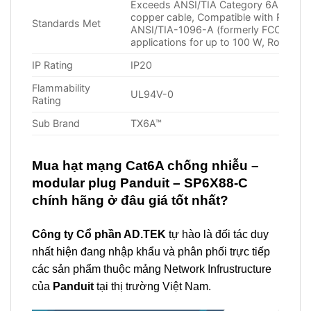
Exceeds ANSI/TIA Category 6A and IS
copper cable, Compatible with Pandu
Standards Met
ANSI/TIA-1096-A (formerly FCC Part 
applications for up to 100 W, RoHS co
IP Rating
IP20
Flammability
UL94V-0
Rating
Sub Brand
TX6A™
Mua hạt
mạng Cat6A chống nhiễu –
modular plug Panduit – SP6X88-C
chính hãng ở đâu giá tốt nhất?
Công ty Cổ phần AD.TEK
tự hào là đối tác duy
nhất hiện đang nhập khẩu và phân phối trực tiếp
các sản phẩm thuộc mảng Network Infrustructure
của
Panduit
tại thị trường Việt Nam.