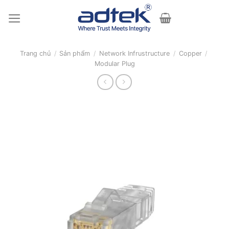
Skip
to
content
Trang chủ
/
Sản phẩm
/
Network Infrustructure
/
Copper
/
Modular Plug