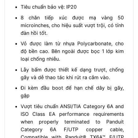
Tiêu chuẩn bảo vệ: IP20
8 chân tiếp xúc được mạ vàng 50
microinches, cho hiệu suất vượt trội, có tính
đàn hồi tốt.
Vỏ được làm từ nhựa Polycarbonate, cho
độ bền cao. Bên ngoài được bọc 1 lớp kim
loại chống nhiễu.
Lẫy bấm được thiết kế dạng trượt, chống
gãy và dễ thao tác khi rút ra cắm vào.
Đi kèm đầu boot để hạn chế dây bị gãy,
gập
Vượt tiêu chuẩn ANSI/TIA Category 6A and
ISO Class EA performance requirements
when properly terminated to Panduit
Category 6A F/UTP copper cable,
Compatible with Panduit® TX6A™ F/UTP