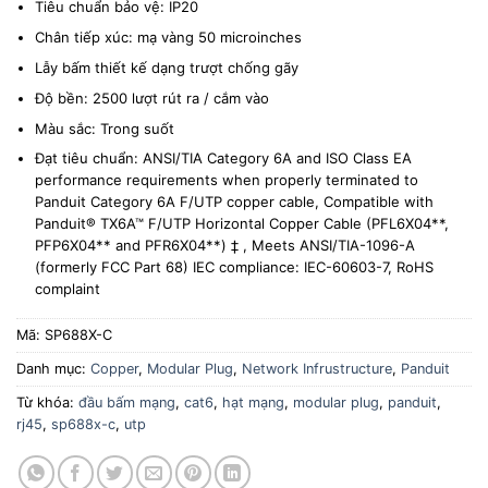
Tiêu chuẩn bảo vệ: IP20
Chân tiếp xúc: mạ vàng 50 microinches
Lẫy bấm thiết kế dạng trượt chống gãy
Độ bền: 2500 lượt rút ra / cắm vào
Màu sắc: Trong suốt
Đạt tiêu chuẩn: ANSI/TIA Category 6A and ISO Class EA
performance requirements when properly terminated to
Panduit Category 6A F/UTP copper cable, Compatible with
Panduit® TX6A™ F/UTP Horizontal Copper Cable (PFL6X04**,
PFP6X04** and PFR6X04**) ‡ , Meets ANSI/TIA-1096-A
(formerly FCC Part 68) IEC compliance: IEC-60603-7, RoHS
complaint
Mã:
SP688X-C
Danh mục:
Copper
,
Modular Plug
,
Network Infrustructure
,
Panduit
Từ khóa:
đầu bấm mạng
,
cat6
,
hạt mạng
,
modular plug
,
panduit
,
rj45
,
sp688x-c
,
utp