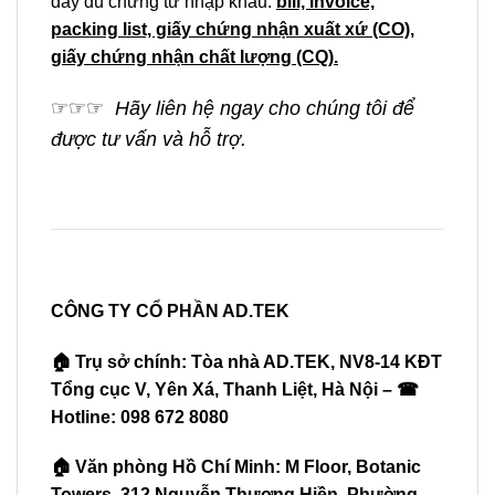
đầy đủ chứng từ nhập khẩu:
bill, invoice,
packing list, giấy chứng nhận xuất xứ (CO),
giấy chứng nhận chất lượng (CQ).
☞
☞
☞
Hãy liên hệ ngay cho chúng tôi để
được tư vấn và hỗ trợ.
CÔNG TY CỔ PHẦN AD.TEK
🏠 Trụ sở chính: Tòa nhà AD.TEK, NV8-14 KĐT
Tổng cục V, Yên Xá, Thanh Liệt, Hà Nội – ☎
Hotline: 098 672 8080
🏠 Văn phòng Hồ Chí Minh: M Floor, Botanic
Towers, 312 Nguyễn Thượng Hiền, Phường